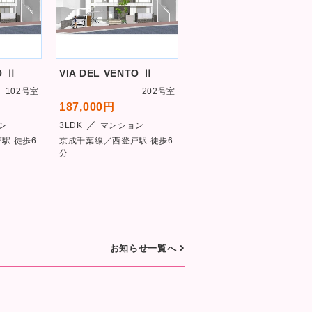
O Ⅱ
VIA DEL VENTO Ⅱ
Chouette Maison
102号室
202号室
203号
187,000円
186,000円
／
／
ン
3LDK
マンション
3LDK
マンション
駅 徒歩6
京成千葉線／西登戸駅 徒歩6
千葉都市モノレール／作草部
分
駅 徒歩6分
お知らせ一覧へ