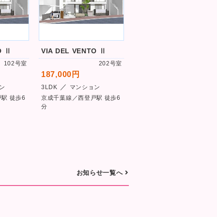
O Ⅱ
VIA DEL VENTO Ⅱ
Chouette Maison
102号室
202号室
203号
187,000円
186,000円
／
／
ン
3LDK
マンション
3LDK
マンション
駅 徒歩6
京成千葉線／西登戸駅 徒歩6
千葉都市モノレール／作草部
分
駅 徒歩6分
お知らせ一覧へ